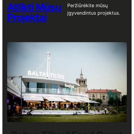
Atlikti Mūsų
Peržiūrėkite mūsų
įgyvendintus projektus.
Projektai