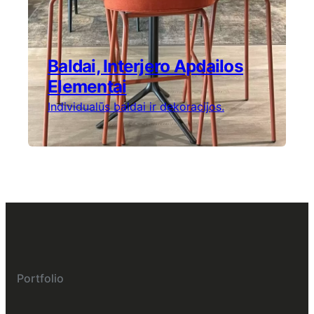
Baldai, Interjero Apdailos
Elementai
Individualūs baldai ir dekoracijos.
Portfolio