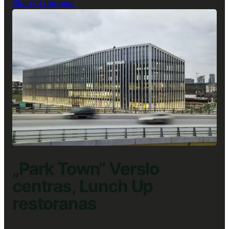
:
Skaityti daugiau
„U219“
Verslo
centras,
Lunch
Up
restoranas
„Park Town“ Verslo
centras, Lunch Up
restoranas