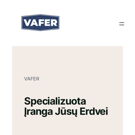
Eiti
prie
turinio
VAFER
Specializuota
Įranga Jūsų Erdvei