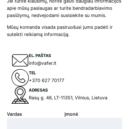
Jei turite klausimų, norite gauti daugiau informacijos
apie mūsų paslaugas ar turite bendradarbiavimo
pasiūlymų, nedvejodami susisiekite su mumis.
Mūsų komanda visada pasiruošusi jums padėti ir
suteikti reikiamą informaciją.
EL. PAŠTAS
info@vafer.lt
TEL
+370 627 70177
ADRESAS
Rasų g. 46, LT-11351, Vilnius, Lietuva
Vardas
Įmonė