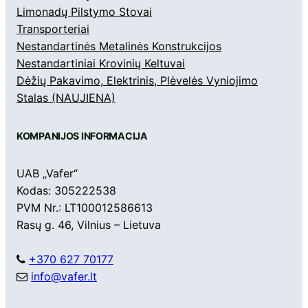
Limonadų Pilstymo Stovai
Transporteriai
Nestandartinės Metalinės Konstrukcijos
Nestandartiniai Krovinių Keltuvai
Dėžių Pakavimo, Elektrinis, Plėvelės Vyniojimo
Stalas (NAUJIENA)
KOMPANIJOS INFORMACIJA
UAB „Vafer“
Kodas: 305222538
PVM Nr.: LT100012586613
Rasų g. 46, Vilnius – Lietuva
+370 627 70177
info@vafer.lt