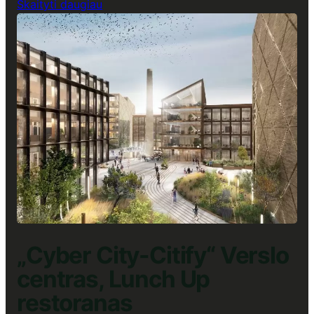
:
Skaityti daugiau
„Park
Town“
Verslo
centras,
Lunch
Up
restoranas
„Cyber City-Citify“ Verslo
centras, Lunch Up
restoranas