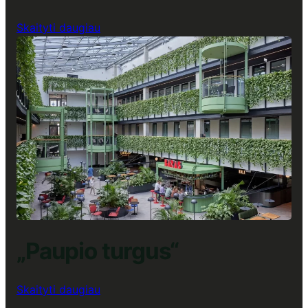
:
Skaityti daugiau
„Cyber
City-
Citify“
Verslo
centras,
Lunch
Up
restoranas
„Paupio turgus“
:
Skaityti daugiau
„Paupio