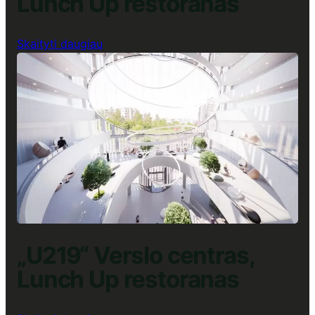
Lunch Up restoranas
:
Skaityti daugiau
„Magnum“
Verslo
centras,
Lunch
Up
restoranas
„U219“ Verslo centras,
Lunch Up restoranas