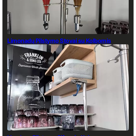
Limonadų Pilstymo Stovai su Kolbomis