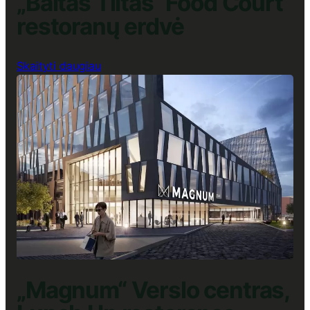
„Baltas Tiltas“ Food Court
restoranų erdvė
:
Skaityti daugiau
„Baltas
Tiltas“
Food
Court
restoranų
erdvė
„Magnum“ Verslo centras,