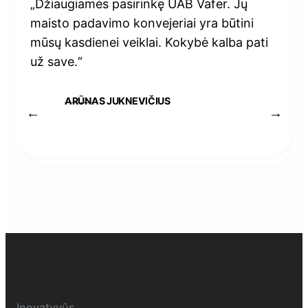
„Džiaugiamės pasirinkę UAB Vafer. Jų
maisto padavimo konvejeriai yra būtini
mūsų kasdienei veiklai. Kokybė kalba pati
už save.“
ARŪNAS JUKNEVIČIUS
Inovatyvūs