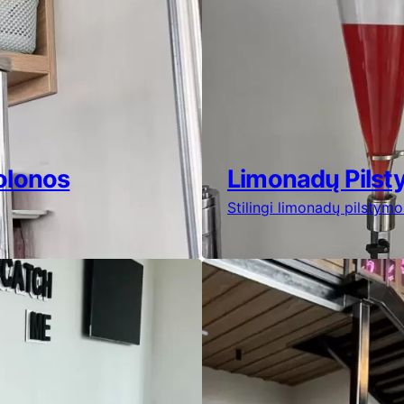
olonos
Limonadų Pilst
Stilingi limonadų pilstymo