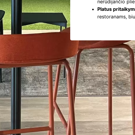
nerūdijančio plie
Platus pritaiky
restoranams, bi