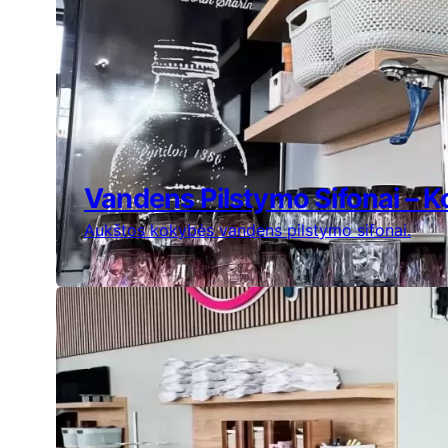
Vandens Pilstymo Sifonai – K
Aukštos kokybės vandens pilstymo sifonai.