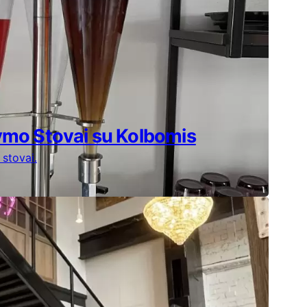
ymo Stovai su Kolbomis
 stovai.