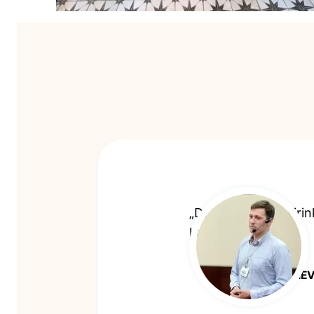
„Džiaugiamės pasirin
kalba pati už save.“
ARŪNAS JUKNEV