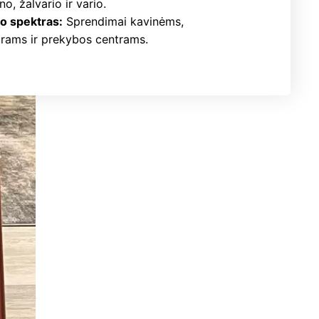
no, žalvario ir vario.
mo spektras:
Sprendimai kavinėms,
urams ir prekybos centrams.