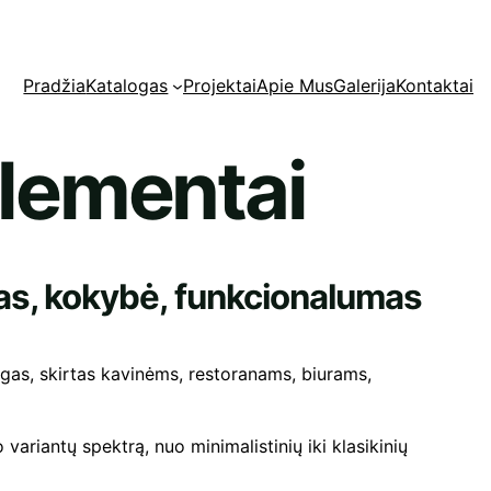
Pradžia
Katalogas
Projektai
Apie Mus
Galerija
Kontaktai
Elementai
inas, kokybė, funkcionalumas
gas, skirtas kavinėms, restoranams, biurams,
 variantų spektrą, nuo minimalistinių iki klasikinių