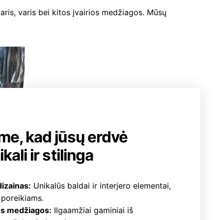
ris, varis bei kitos įvairios medžiagos. Mūsų
me, kad jūsų erdvė
ali ir stilinga
dizainas:
Unikalūs baldai ir interjero elementai,
ų poreikiams.
s medžiagos:
Ilgaamžiai gaminiai iš