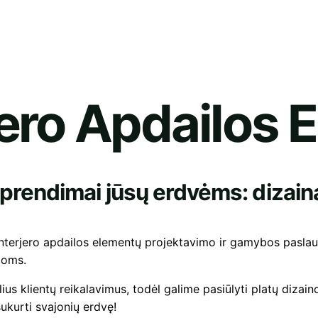
rjero Apdailos 
o sprendimai jūsų erdvėms: diza
 interjero apdailos elementų projektavimo ir gamybos paslau
poms.
us klientų reikalavimus, todėl galime pasiūlyti platų dizaino
sukurti svajonių erdvę!