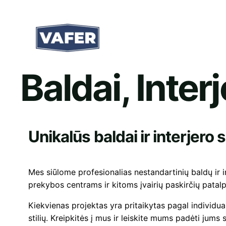
Eiti
prie
turinio
Baldai, Inte
Unikalūs baldai ir interjer
Mes siūlome profesionalias nestandartinių baldų ir
prekybos centrams ir kitoms įvairių paskirčių patal
Kiekvienas projektas yra pritaikytas pagal individuali
stilių. Kreipkitės į mus ir leiskite mums padėti jums 