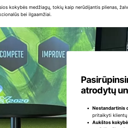
os kokybės medžiagų, tokių kaip nerūdijantis plienas, žalva
kcionalūs bei ilgaamžiai.
Pasirūpinsi
atrodytų unik
Nestandartinis 
pritaikyti klient
Aukštos kokybė