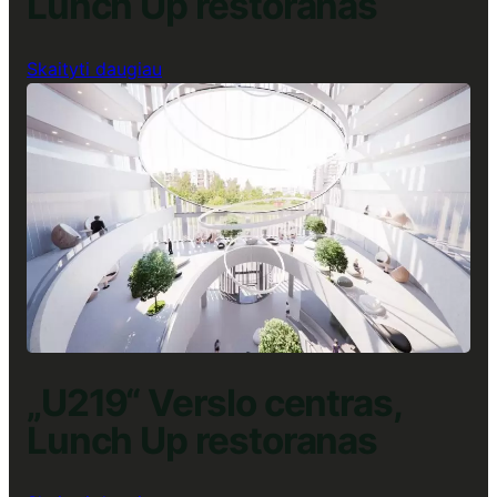
Lunch Up restoranas
:
Skaityti daugiau
„Magnum“
Verslo
centras,
Lunch
Up
restoranas
„U219“ Verslo centras,
Lunch Up restoranas