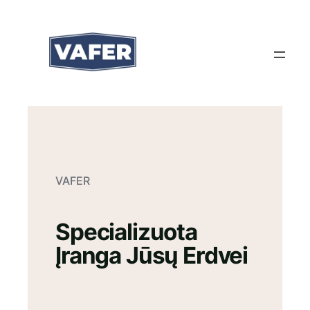
Eiti
prie
turinio
VAFER
Specializuota
Įranga Jūsų Erdvei