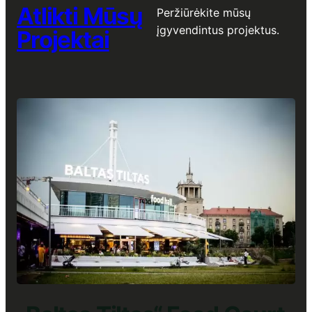
Atlikti Mūsų
Peržiūrėkite mūsų
įgyvendintus projektus.
Projektai