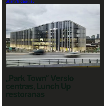
:
Skaityti daugiau
„U219“
Verslo
centras,
Lunch
Up
restoranas
„Park Town“ Verslo
centras, Lunch Up
restoranas