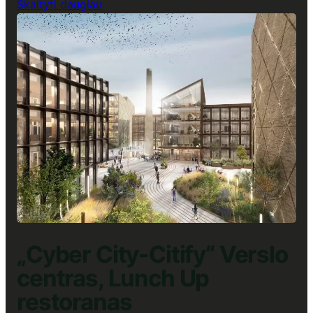
:
Skaityti daugiau
„Park
Town“
Verslo
centras,
Lunch
Up
restoranas
„Cyber City-Citify“ Verslo
centras, Lunch Up
restoranas