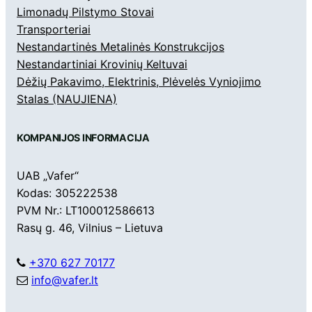
Limonadų Pilstymo Stovai
Transporteriai
Nestandartinės Metalinės Konstrukcijos
Nestandartiniai Krovinių Keltuvai
Dėžių Pakavimo, Elektrinis, Plėvelės Vyniojimo
Stalas (NAUJIENA)
KOMPANIJOS INFORMACIJA
UAB „Vafer“
Kodas: 305222538
PVM Nr.: LT100012586613
Rasų g. 46, Vilnius – Lietuva
+370 627 70177
info@vafer.lt