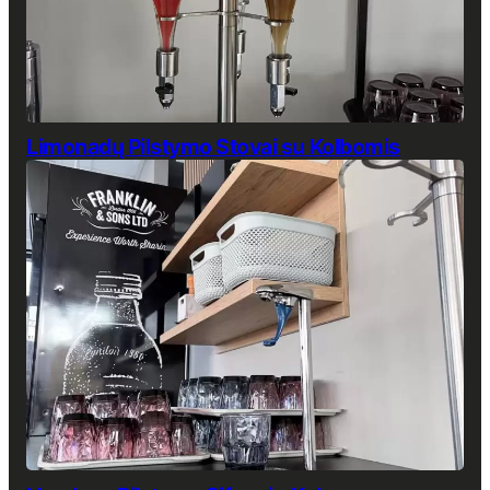
Limonadų Pilstymo Stovai su Kolbomis