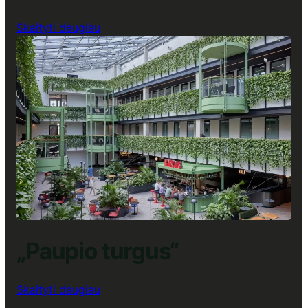
:
Skaityti daugiau
„Cyber
City-
Citify“
Verslo
centras,
Lunch
Up
restoranas
„Paupio turgus“
:
Skaityti daugiau
„Paupio