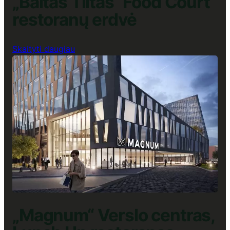
„Baltas Tiltas“ Food Court
restoranų erdvė
:
Skaityti daugiau
„Baltas
Tiltas“
Food
Court
restoranų
erdvė
„Magnum“ Verslo centras,