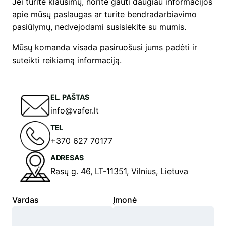
Jei turite klausimų, norite gauti daugiau informacijos
apie mūsų paslaugas ar turite bendradarbiavimo
pasiūlymų, nedvejodami susisiekite su mumis.
Mūsų komanda visada pasiruošusi jums padėti ir
suteikti reikiamą informaciją.
EL. PAŠTAS
info@vafer.lt
TEL
+370 627 70177
ADRESAS
Rasų g. 46, LT-11351, Vilnius, Lietuva
Vardas
Įmonė