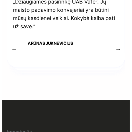
„Džiaugiamės pasirinkę UAB Vafer. Jų
maisto padavimo konvejeriai yra būtini
mūsų kasdienei veiklai. Kokybė kalba pati
už save.“
ARŪNAS JUKNEVIČIUS
Inovatyvūs