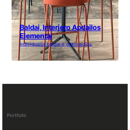
Baldai, Interjero Apdailos
Elementai
Individualūs baldai ir dekoracijos.
Portfolio