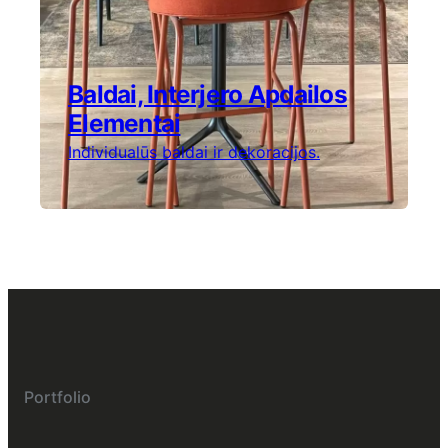
Baldai, Interjero Apdailos
Elementai
Individualūs baldai ir dekoracijos.
Portfolio