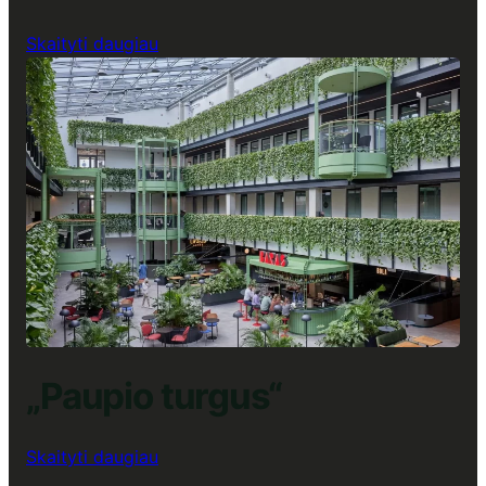
:
Skaityti daugiau
„Cyber
City-
Citify“
Verslo
centras,
Lunch
Up
restoranas
„Paupio turgus“
:
Skaityti daugiau
„Paupio