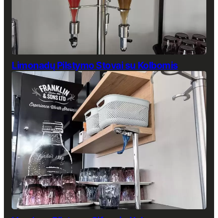
Limonadų Pilstymo Stovai su Kolbomis