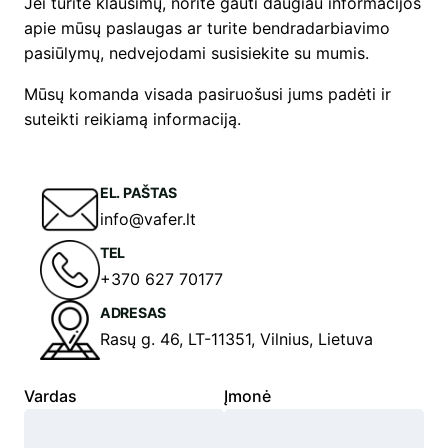
Jei turite klausimų, norite gauti daugiau informacijos
apie mūsų paslaugas ar turite bendradarbiavimo
pasiūlymų, nedvejodami susisiekite su mumis.
Mūsų komanda visada pasiruošusi jums padėti ir
suteikti reikiamą informaciją.
EL. PAŠTAS
info@vafer.lt
TEL
+370 627 70177
ADRESAS
Rasų g. 46, LT-11351, Vilnius, Lietuva
Vardas
Įmonė