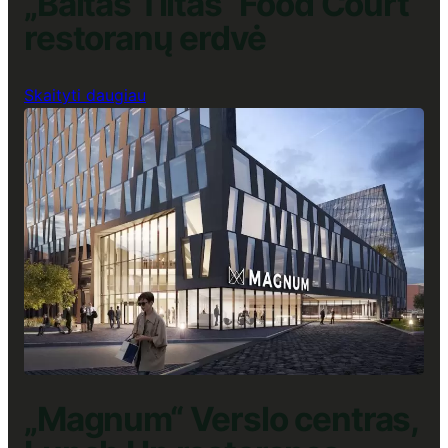
„Baltas Tiltas“ Food Court
restoranų erdvė
:
Skaityti daugiau
„Baltas
Tiltas“
Food
Court
restoranų
erdvė
„Magnum“ Verslo centras,