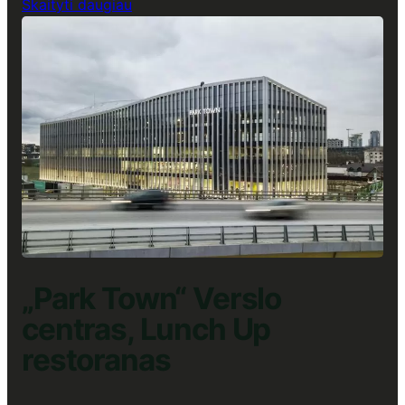
:
Skaityti daugiau
„U219“
Verslo
centras,
Lunch
Up
restoranas
„Park Town“ Verslo
centras, Lunch Up
restoranas