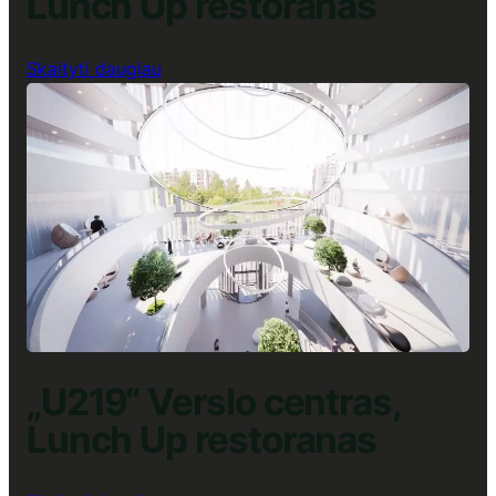
Lunch Up restoranas
:
Skaityti daugiau
„Magnum“
Verslo
centras,
Lunch
Up
restoranas
„U219“ Verslo centras,
Lunch Up restoranas