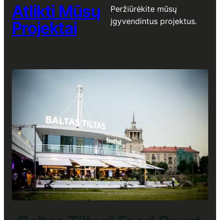
Atlikti Mūsų
Peržiūrėkite mūsų
įgyvendintus projektus.
Projektai