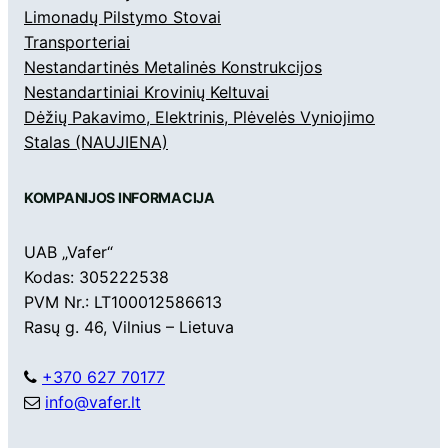
Limonadų Pilstymo Stovai
Transporteriai
Nestandartinės Metalinės Konstrukcijos
Nestandartiniai Krovinių Keltuvai
Dėžių Pakavimo, Elektrinis, Plėvelės Vyniojimo
Stalas (NAUJIENA)
KOMPANIJOS INFORMACIJA
UAB „Vafer“
Kodas: 305222538
PVM Nr.: LT100012586613
Rasų g. 46, Vilnius – Lietuva
+370 627 70177
info@vafer.lt