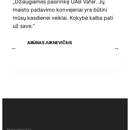
„Džiaugiamės pasirinkę UAB Vafer. Jų
maisto padavimo konvejeriai yra būtini
mūsų kasdienei veiklai. Kokybė kalba pati
už save.“
ARŪNAS JUKNEVIČIUS
Inovatyvūs