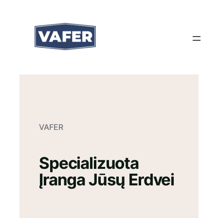
Eiti
prie
turinio
VAFER
Specializuota
Įranga Jūsų Erdvei