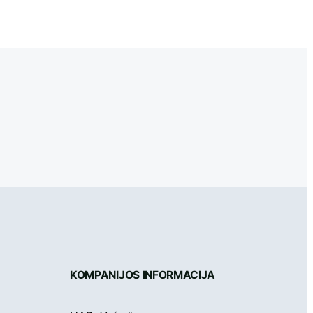
KOMPANIJOS INFORMACIJA